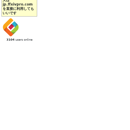
又は
jp.ffxivpro.com
を直接に利用しても
いいです
3104
users online