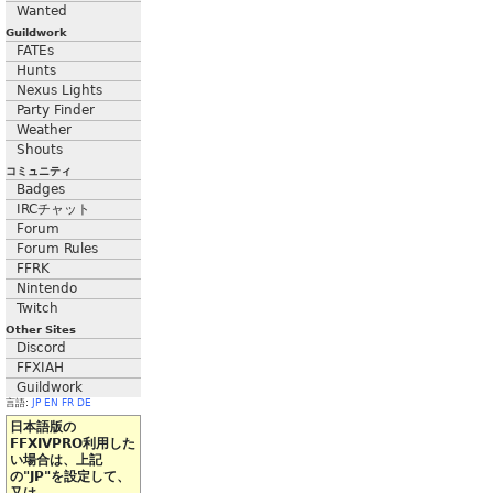
Wanted
Guildwork
FATEs
Hunts
Nexus Lights
Party Finder
Weather
Shouts
コミュニティ
Badges
IRCチャット
Forum
Forum Rules
FFRK
Nintendo
Twitch
Other Sites
Discord
FFXIAH
Guildwork
言語:
JP
EN
FR
DE
日本語版の
FFXIVPRO利用した
い場合は、上記
の"JP"を設定して、