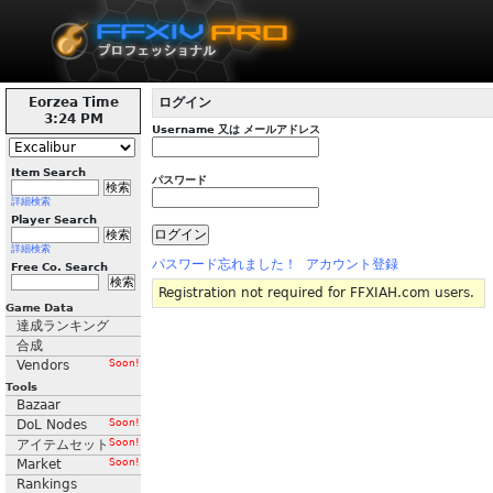
Eorzea Time
ログイン
3:24 PM
Username 又は メールアドレス
Item Search
パスワード
詳細検索
Player Search
詳細検索
パスワード忘れました！
アカウント登録
Free Co. Search
Registration not required for FFXIAH.com users.
Game Data
達成ランキング
合成
Vendors
Soon!
Tools
Bazaar
DoL Nodes
Soon!
アイテムセット
Soon!
Market
Soon!
Rankings