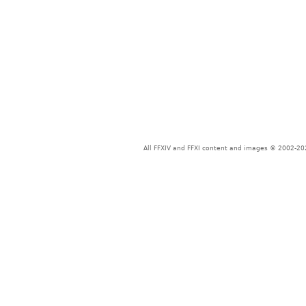
All FFXIV and FFXI content and images © 2002-202