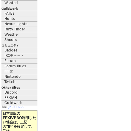
Wanted
Guildwork
FATEs
Hunts
Nexus Lights
Party Finder
Weather
Shouts
コミュニティ
Badges
IRCチャット
Forum
Forum Rules
FFRK
Nintendo
Twitch
Other Sites
Discord
FFXIAH
Guildwork
言語:
JP
EN
FR
DE
日本語版の
FFXIVPRO利用した
い場合は、上記
の"JP"を設定して、