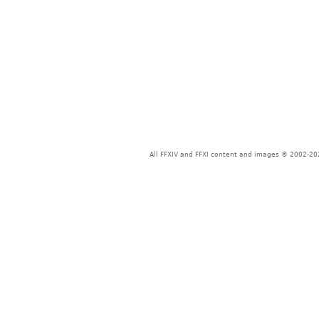
All FFXIV and FFXI content and images © 2002-202