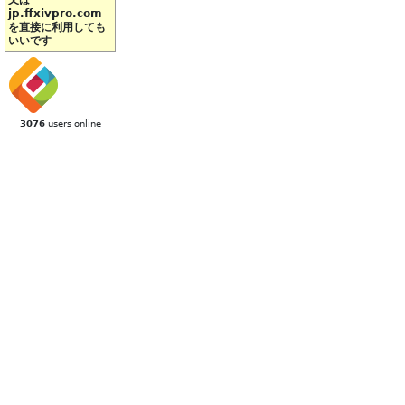
又は
jp.ffxivpro.com
を直接に利用しても
いいです
3076
users online