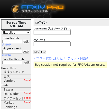
Eorzea Time
ログイン
6:01 AM
Username 又は メールアドレス
Item Search
パスワード
詳細検索
Player Search
詳細検索
パスワード忘れました！
アカウント登録
Free Co. Search
Registration not required for FFXIAH.com users.
Game Data
達成ランキング
合成
Vendors
Soon!
Tools
Bazaar
DoL Nodes
Soon!
アイテムセット
Soon!
Market
Soon!
Rankings