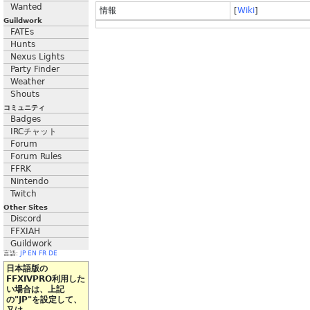
Wanted
情報
[
Wiki
]
Guildwork
FATEs
Hunts
Nexus Lights
Party Finder
Weather
Shouts
コミュニティ
Badges
IRCチャット
Forum
Forum Rules
FFRK
Nintendo
Twitch
Other Sites
Discord
FFXIAH
Guildwork
言語:
JP
EN
FR
DE
日本語版の
FFXIVPRO利用した
い場合は、上記
の"JP"を設定して、