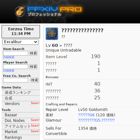
Eorzea Time
???????????????
11:34 PM
??
Lv
60
» ????
Item Search
Unique Untradable
190
Item Level
詳細検索
1
Player Search
?????
1
?????
詳細検索
Free Co. Search
Bonuses
40
INT
Game Data
36
???????
達成ランキング
25
??????
合成
Vendors
Soon!
Crafting and Repairs
Repair Level
Lv50 Goldsmith
Tools
Bazaar
素材
??????G6
(120 価格)
Glamour
?????????G5:???????
DoL Nodes
Soon!
アイテムセット
Soon!
Sells For
1354 価格
Market
Soon!
Convertible
Rankings