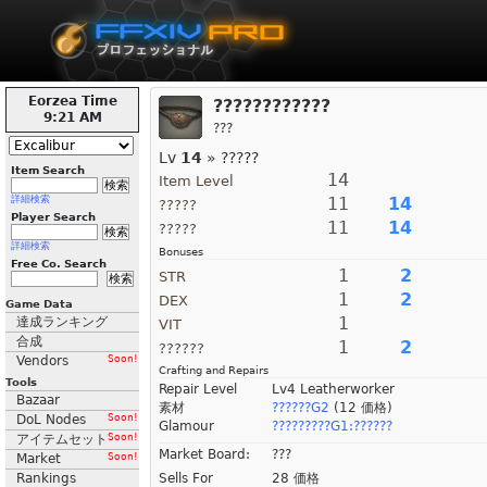
Eorzea Time
????????????
9:21 AM
???
Lv
14
» ?????
Item Search
14
Item Level
詳細検索
11
14
?????
Player Search
11
14
?????
詳細検索
Bonuses
Free Co. Search
1
2
STR
1
2
DEX
Game Data
1
達成ランキング
VIT
合成
1
2
??????
Vendors
Soon!
Crafting and Repairs
Tools
Repair Level
Lv4 Leatherworker
Bazaar
素材
??????G2
(12 価格)
DoL Nodes
Soon!
Glamour
?????????G1:??????
アイテムセット
Soon!
Market Board:
???
Market
Soon!
Rankings
Sells For
28 価格