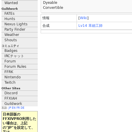
Dyeable
Wanted
Convertible
Guildwork
FATEs
情報
[
Wiki
]
Hunts
Nexus Lights
合成
Lv14 革細工師
Party Finder
Weather
Shouts
コミュニティ
Badges
IRCチャット
Forum
Forum Rules
FFRK
Nintendo
Twitch
Other Sites
Discord
FFXIAH
Guildwork
言語:
JP
EN
FR
DE
日本語版の
FFXIVPRO利用した
い場合は、上記
の"JP"を設定して、