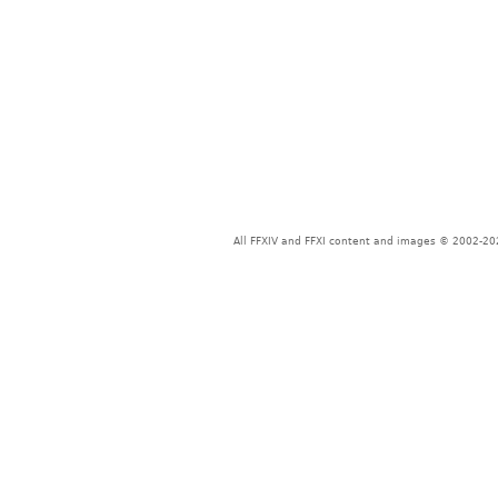
All FFXIV and FFXI content and images © 2002-202