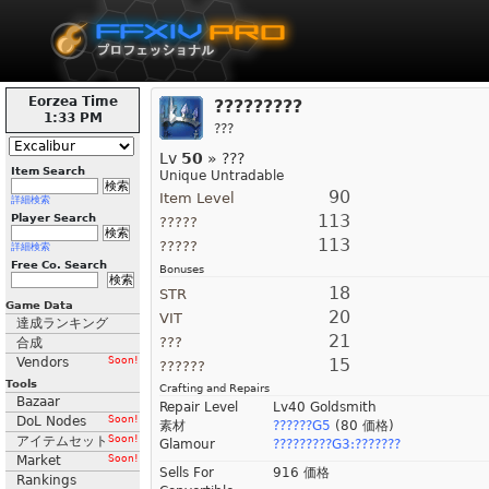
Eorzea Time
?????????
1:33 PM
???
Lv
50
» ???
Item Search
Unique Untradable
90
Item Level
詳細検索
113
Player Search
?????
113
?????
詳細検索
Free Co. Search
Bonuses
18
STR
Game Data
20
VIT
達成ランキング
21
???
合成
Vendors
Soon!
15
??????
Tools
Crafting and Repairs
Bazaar
Repair Level
Lv40 Goldsmith
DoL Nodes
Soon!
素材
??????G5
(80 価格)
アイテムセット
Soon!
Glamour
?????????G3:???????
Market
Soon!
Sells For
916 価格
Rankings