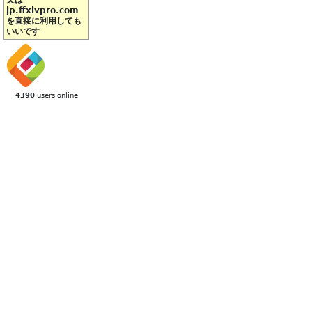
又は
jp.ffxivpro.com
を直接に利用しても
いいです
4390
users online