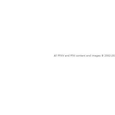
All FFXIV and FFXI content and images © 2002-202