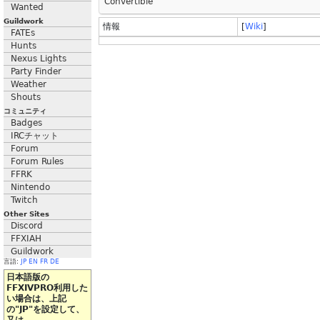
Convertible
Wanted
Guildwork
情報
[
Wiki
]
FATEs
Hunts
Nexus Lights
Party Finder
Weather
Shouts
コミュニティ
Badges
IRCチャット
Forum
Forum Rules
FFRK
Nintendo
Twitch
Other Sites
Discord
FFXIAH
Guildwork
言語:
JP
EN
FR
DE
日本語版の
FFXIVPRO利用した
い場合は、上記
の"JP"を設定して、