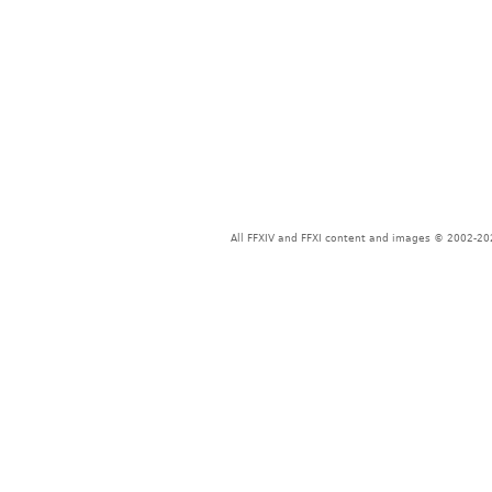
All FFXIV and FFXI content and images © 2002-202