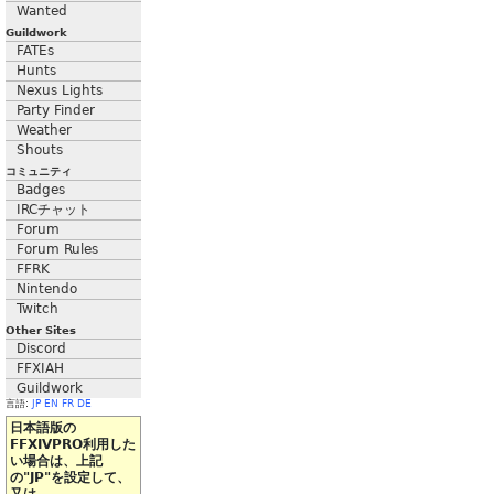
Wanted
Guildwork
FATEs
Hunts
Nexus Lights
Party Finder
Weather
Shouts
コミュニティ
Badges
IRCチャット
Forum
Forum Rules
FFRK
Nintendo
Twitch
Other Sites
Discord
FFXIAH
Guildwork
言語:
JP
EN
FR
DE
日本語版の
FFXIVPRO利用した
い場合は、上記
の"JP"を設定して、