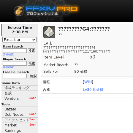
Eorzea Time
?????????G4:???????
2:38 PM
??
Lv
1
Item Search
????????????????????????????4
[????????????(???????121?160)??????]
詳細検索
50
Item Level
Player Search
Market Board:
??
詳細検索
Sells For
80 価格
Free Co. Search
情報
[
Wiki
]
Game Data
達成ランキング
合成
Lv30 彫金師
合成
Vendors
Soon!
Tools
Bazaar
DoL Nodes
Soon!
アイテムセット
Soon!
Market
Soon!
Rankings