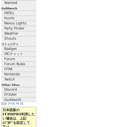
Wanted
Guildwork
FATEs
Hunts
Nexus Lights
Party Finder
Weather
Shouts
コミュニティ
Badges
IRCチャット
Forum
Forum Rules
FFRK
Nintendo
Twitch
Other Sites
Discord
FFXIAH
Guildwork
言語:
JP
EN
FR
DE
日本語版の
FFXIVPRO利用した
い場合は、上記
の"JP"を設定して、