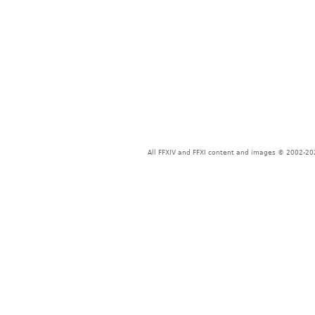
All FFXIV and FFXI content and images © 2002-202