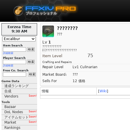
Eorzea Time
????????
9:30 AM
???
Lv
1
Item Search
???????????
??????????????????
詳細検索
75
Item Level
Player Search
Crafting and Repairs
詳細検索
Repair Level
Lv1 Culinarian
Free Co. Search
Market Board:
???
Sells For
12 価格
Game Data
達成ランキング
合成
情報
[
Wiki
]
Vendors
Soon!
Tools
Bazaar
DoL Nodes
Soon!
アイテムセット
Soon!
Market
Soon!
Rankings