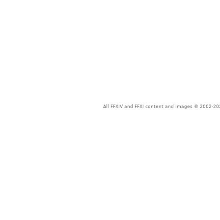
All FFXIV and FFXI content and images © 2002-202