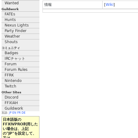
Wanted
情報
[
Wiki
]
Guildwork
FATEs
Hunts
Nexus Lights
Party Finder
Weather
Shouts
コミュニティ
Badges
IRCチャット
Forum
Forum Rules
FFRK
Nintendo
Twitch
Other Sites
Discord
FFXIAH
Guildwork
言語:
JP
EN
FR
DE
日本語版の
FFXIVPRO利用した
い場合は、上記
の"JP"を設定して、