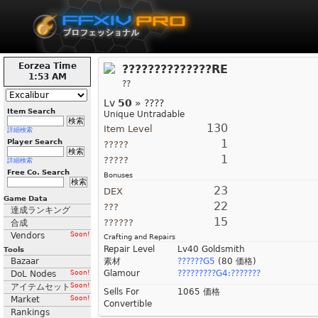
Eorzea Time
??????????????RE
1:53 AM
??
Lv
50
» ????
Item Search
Unique Untradable
130
Item Level
詳細検索
1
Player Search
?????
1
?????
詳細検索
Free Co. Search
Bonuses
23
DEX
Game Data
22
???
達成ランキング
15
??????
合成
Vendors
Soon!
Crafting and Repairs
Repair Level
Lv40 Goldsmith
Tools
Bazaar
素材
??????G5
(80 価格)
Glamour
?????????G4:???????
DoL Nodes
Soon!
アイテムセット
Soon!
Sells For
1065 価格
Market
Soon!
Convertible
Rankings