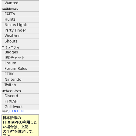
Wanted
Guildwork
FATEs
Hunts
Nexus Lights
Party Finder
Weather
Shouts
コミュニティ
Badges
IRCチャット
Forum
Forum Rules
FFRK
Nintendo
Twitch
Other Sites
Discord
FFXIAH
Guildwork
言語:
JP
EN
FR
DE
日本語版の
FFXIVPRO利用した
い場合は、上記
の"JP"を設定して、