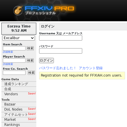
Eorzea Time
ログイン
9:52 AM
Username 又は メールアドレス
Item Search
パスワード
詳細検索
Player Search
詳細検索
パスワード忘れました！
アカウント登録
Free Co. Search
Registration not required for FFXIAH.com users.
Game Data
達成ランキング
合成
Vendors
Soon!
Tools
Bazaar
DoL Nodes
Soon!
アイテムセット
Soon!
Market
Soon!
Rankings