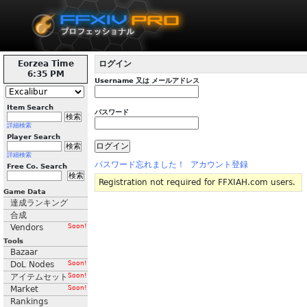
Eorzea Time
ログイン
6:35 PM
Username 又は メールアドレス
Item Search
パスワード
詳細検索
Player Search
詳細検索
パスワード忘れました！
アカウント登録
Free Co. Search
Registration not required for FFXIAH.com users.
Game Data
達成ランキング
合成
Vendors
Soon!
Tools
Bazaar
DoL Nodes
Soon!
アイテムセット
Soon!
Market
Soon!
Rankings