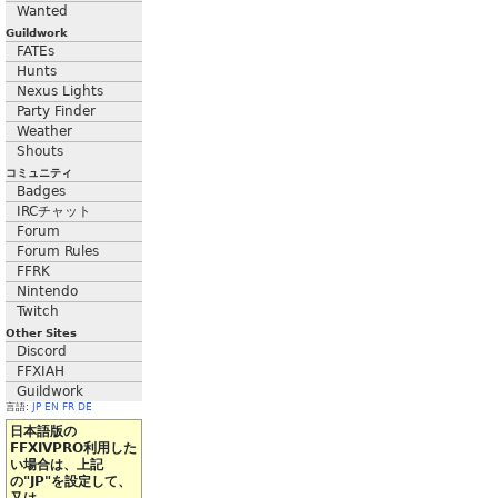
Wanted
Guildwork
FATEs
Hunts
Nexus Lights
Party Finder
Weather
Shouts
コミュニティ
Badges
IRCチャット
Forum
Forum Rules
FFRK
Nintendo
Twitch
Other Sites
Discord
FFXIAH
Guildwork
言語:
JP
EN
FR
DE
日本語版の
FFXIVPRO利用した
い場合は、上記
の"JP"を設定して、