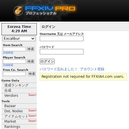
Eorzea Time
ログイン
4:29 AM
Username 又は メールアドレス
Item Search
パスワード
詳細検索
Player Search
詳細検索
パスワード忘れました！
アカウント登録
Free Co. Search
Registration not required for FFXIAH.com users.
Game Data
達成ランキング
合成
Vendors
Soon!
Tools
Bazaar
DoL Nodes
Soon!
アイテムセット
Soon!
Market
Soon!
Rankings