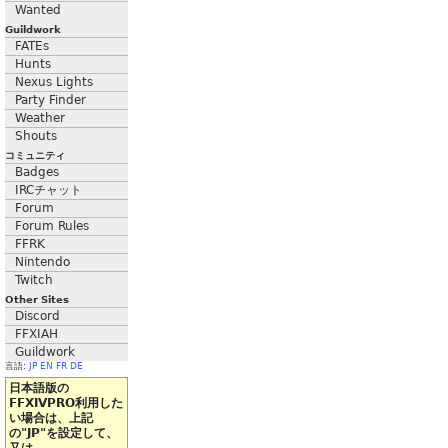
Wanted
Guildwork
FATEs
Hunts
Nexus Lights
Party Finder
Weather
Shouts
コミュニティ
Badges
IRCチャット
Forum
Forum Rules
FFRK
Nintendo
Twitch
Other Sites
Discord
FFXIAH
Guildwork
言語:
JP
EN
FR
DE
日本語版の
FFXIVPRO利用した
い場合は、上記
の"JP"を設定して、