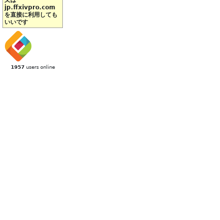
又は
jp.ffxivpro.com
を直接に利用しても
いいです
1957
users online