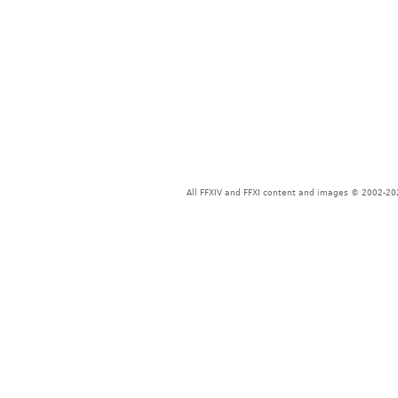
All FFXIV and FFXI content and images © 2002-202