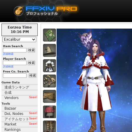
Eorzea Time
10:16 PM
Item Search
詳細検索
Player Search
詳細検索
Free Co. Search
Game Data
達成ランキング
合成
Vendors
Soon!
Tools
Bazaar
DoL Nodes
Soon!
アイテムセット
Soon!
Market
Soon!
Rankings