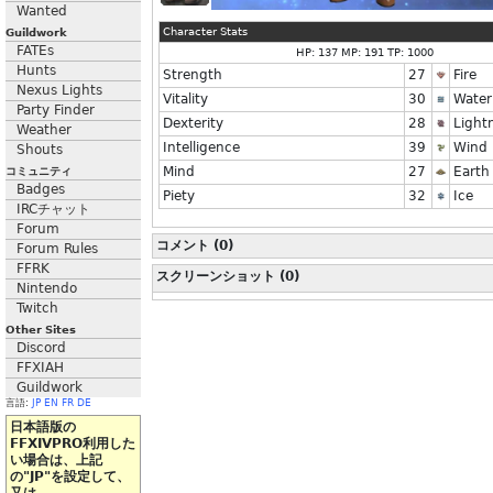
Wanted
Character Stats
Guildwork
FATEs
HP: 137 MP: 191 TP: 1000
Hunts
Strength
27
Fire
Nexus Lights
Vitality
30
Water
Party Finder
Dexterity
28
Light
Weather
Intelligence
39
Wind
Shouts
Mind
27
Earth
コミュニティ
Badges
Piety
32
Ice
IRCチャット
Forum
コメント (0)
Forum Rules
FFRK
スクリーンショット (0)
Nintendo
Twitch
Other Sites
Discord
FFXIAH
Guildwork
言語:
JP
EN
FR
DE
日本語版の
FFXIVPRO利用した
い場合は、上記
の"JP"を設定して、