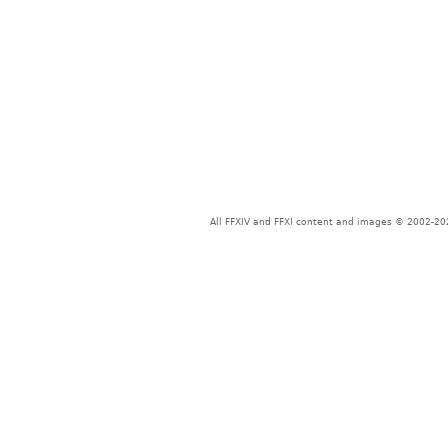
All FFXIV and FFXI content and images © 2002-202