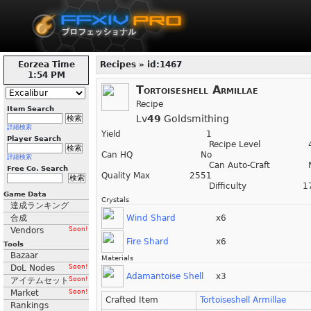
Eorzea Time
Recipes » id:1467
1:54 PM
Tortoiseshell Armillae
Recipe
Item Search
Lv
49
Goldsmithing
詳細検索
Yield
1
Player Search
Recipe Level
Can HQ
No
詳細検索
Can Auto-Craft
Free Co. Search
Quality Max
2551
Difficulty
1
Game Data
Crystals
達成ランキング
Wind Shard
x6
合成
Vendors
Soon!
Fire Shard
x6
Tools
Bazaar
Materials
DoL Nodes
Soon!
Adamantoise Shell
x3
アイテムセット
Soon!
Market
Soon!
Crafted Item
Tortoiseshell Armillae
Rankings