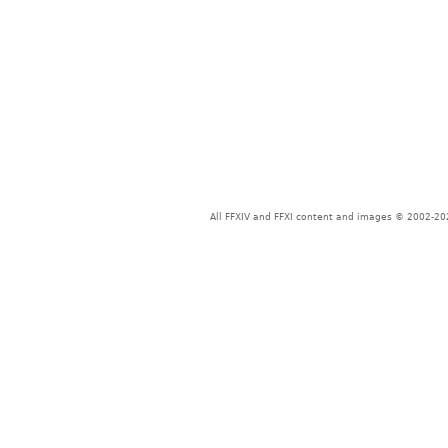
All FFXIV and FFXI content and images © 2002-202