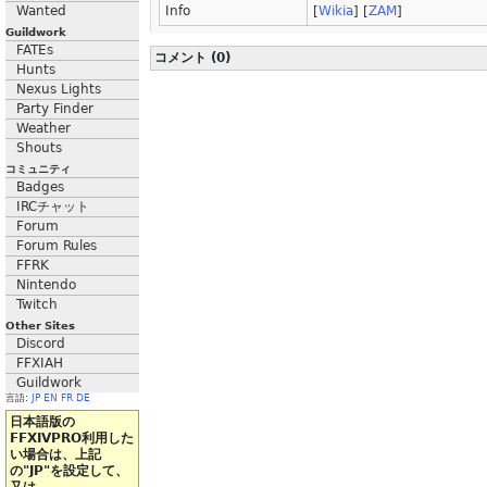
Wanted
Info
[
Wikia
] [
ZAM
]
Guildwork
FATEs
コメント (0)
Hunts
Nexus Lights
Party Finder
Weather
Shouts
コミュニティ
Badges
IRCチャット
Forum
Forum Rules
FFRK
Nintendo
Twitch
Other Sites
Discord
FFXIAH
Guildwork
言語:
JP
EN
FR
DE
日本語版の
FFXIVPRO利用した
い場合は、上記
の"JP"を設定して、